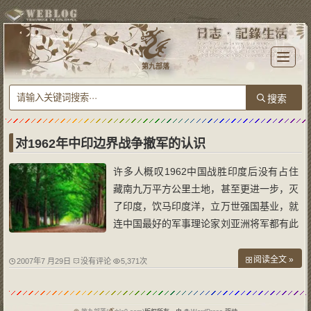
T
o
第九部落
g
g
l
e
n
a
v
i
g
a
对1962年中印边界战争撤军的认识
t
i
o
许多人概叹1962中国战胜印度后没有占住
n
藏南九万平方公里土地，甚至更进一步，灭
了印度，饮马印度洋，立万世强国基业，就
连中国最好的军事理论家刘亚洲将军都有此
说。 但我们在责怪之前还是要透过现象看
本质，从当时的实际情况和中国周边环境出
阅读全文 »
2007年7 月29日
没有评论
5,371次
发，设身处地的想一想，如果是你会怎么
样？如果不撤军会有何后果？撤军真得就是