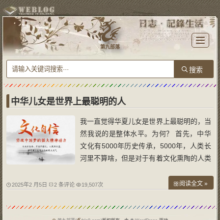
T
o
第九部落
g
g
l
e
n
a
v
i
g
a
中华儿女是世界上最聪明的人
t
i
o
我一直觉得华夏儿女是世界上最聪明的，当
n
然我说的是整体水平。为何？ 首先，中华
文化有5000年历史传承，5000年，人类长
河里不算啥，但是对于有着文化熏陶的人类
来说，再加上人类大脑几乎是无限开发，那
么这5000年的进化，那么整体进化程度将
阅读全文 »
2025年2 月5日
2 条评论
19,507次
是有区别于其他人类文明。 其次，欧洲文
明，主要是发源于爱琴海。而且各种文化夹