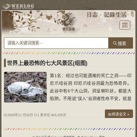
T
o
第九部落
g
g
l
e
n
a
v
i
g
a
世界上最恐怖的七大风景区(组图)
t
i
o
第1名：经过也可能遇难的死亡之洞——印
n
尼爪哇谷洞 印尼爪哇谷洞最为恐怖奇异。
此谷中有6个大山洞，洞呈喇叭状，都是大
陷阱。不用说“误入”谷洞者性命不安，就是
保持距离者也难幸免。当人或者动物从洞口
经过时，会被一种强大的吸引力“拖入”谷洞
阅读全文 »
2006年11 月30日
1 条评论
8,435次
而吃掉。就是离洞口还有6至7米距离，也
会被魔口“吸”进去，一口吞下。据侦察，谷
洞