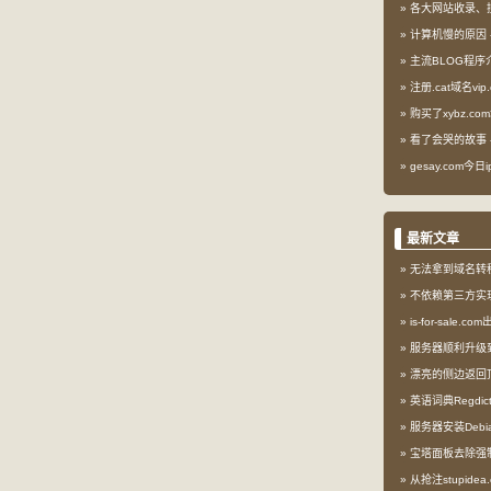
各大网站收录、
计算机慢的原因
主流BLOG程序
注册.cat域名vip.
购买了xybz.co
看了会哭的故事
gesay.com今
最新文章
无法拿到域名转
不依赖第三方实现l
is-for-sale.
服务器顺利升级到My
漂亮的侧边返回
英语词典Regdi
服务器安装Debia
宝塔面板去除强
从抢注stupid