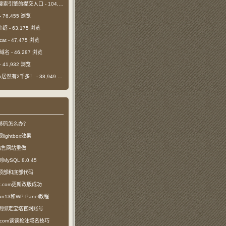
搜索引擎的提交入口
- 104,386 浏览
- 76,455 浏览
介绍
- 63,175 浏览
cat
- 47,475 浏览
m域名
- 46,287 浏览
- 41,932 浏览
日ip居然有2千多！
- 38,949 浏览
移码怎么办？
ightbox效果
com出售网站重做
SQL 8.0.45
顶部和底部代码
ct.com更新改版成功
n13和WP-Panel教程
制绑定宝塔官网账号
ea.com谈谈抢注域名技巧