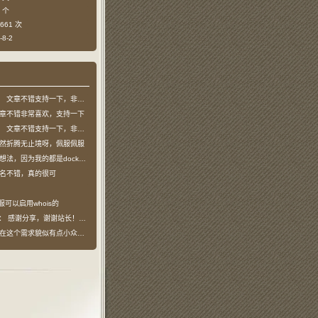
 个
661 次
8-2
：
文章不错支持一下，非常喜欢
章不错非常喜欢，支持一下
：
文章不错支持一下，非常喜欢
然折腾无止境呀，佩服佩服
法，因为我的都是docker容器…
名不错，真的很可
服可以启用whois的
说：
感谢分享，谢谢站长！！已收藏
在这个需求貌似有点小众，不过工具类我也…