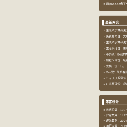
用ipabc.de做
最新评论
生辰八字算命说：
免费算命说：文
生辰八字算命说：
生活笑话说：果
寻鹤说：按我的想
加糖少冰说：域
黑桃三说：行，
Van说：联系客服
Ttzip天天绿软说
叮当星球说：现在这
博客统计
日志总数：1307
评论数目：1422
建站日期：2004-
运行天数：7919