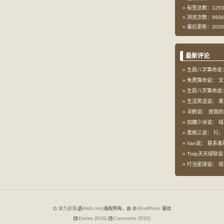
标签总数：1253
浏览次数：9936
最后更新：2026-
最新评论
生辰八字算命说
免费算命说：
文
生辰八字算命说
生活笑话说：
果
寻鹤说：
按我的想
加糖少冰说：
域
黑桃三说：
行，
Van说：
联系客
Ttzip天天绿软
叮当星球说：
现
第九部落(
blo9.com)
版权所有，由
WordPress
驱动
Entries (RSS)
Comments (RSS)