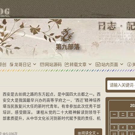
第九部落
原创
龙哥日记
网站源码
转载文章
站内页面
西安是古丝绸之路的东方起点，是中国四大古都之一。西
安交大是我国最早兴办的高等学府之一，“西迁”精神培养
20
堪当民族复兴大任的新时代青年。有幸参加此次优秀干部
培训，感受颇深。 课程从党的二十大精神解读到领导干
一
二
三
部素质提升，从中华文化长河到新时代赋予我的责任、机
遇和挑战，从欧洲工业革命到5G以及AI对新金融的影
3
4
5
响，
阅读全文 »
论
5,036次
10
11
12