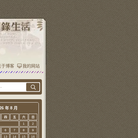
关于博客
我的网站
26 年 8 月
四
五
六
日
1
2
6
7
8
9
13
14
15
16