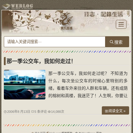
T
o
第九部落
g
g
l
e
n
a
v
i
g
a
那一季公交车，我如何走过！
t
i
o
那一季公交车，我如何走过呢？ 不知道为
n
什么，每次坐公交车的时候心里特别的多
绪，看着车外来往的人群和车辆，还有成荫
的榕树和高楼，我迷茫了！人生啊，你要让
我遇上和错过多少的人呢？这走走停停、跌
跌荡荡的旅程，何时才步到我心灵的归宿？
阅读全文 »
2006年8 月13日
5 条评论
14,088次
坐在公交车里，看着窗外，起伏地感触着自
己此时无意间想起的过去、现在和将来。