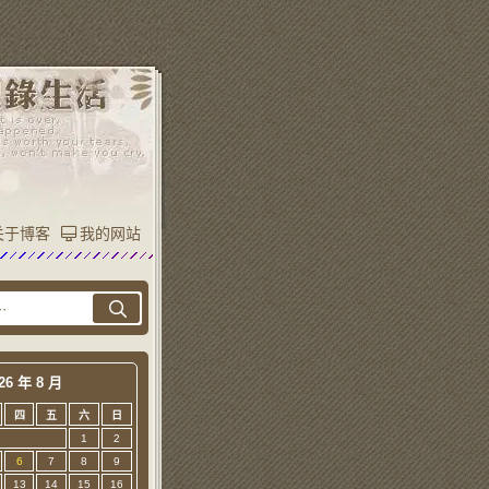
关于博客
我的网站
26 年 8 月
四
五
六
日
1
2
6
7
8
9
13
14
15
16