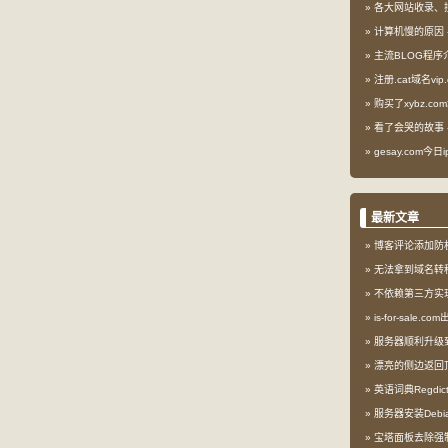
各大网站收录、
计算机慢的原因
主流BLOG程序
注册.cat域名vip.
购买了xybz.co
看了会哭的故事
gesay.com今
最新文章
博客评论添加防
无法拿到域名转
不依赖第三方实现l
is-for-sale.
服务器顺利升级到My
漂亮的侧边返回
英语词典Regdi
服务器安装Debia
宝塔面板去除强