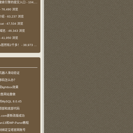
搜索引擎的提交入口
- 104,486 浏览
- 76,490 浏览
介绍
- 63,237 浏览
cat
- 47,534 浏览
m域名
- 46,343 浏览
- 41,950 浏览
日ip居然有2千多！
- 38,973 浏览
机器人滑动验证
移码怎么办？
ightbox效果
com出售网站重做
SQL 8.0.45
顶部和底部代码
ct.com更新改版成功
n13和WP-Panel教程
制绑定宝塔官网账号