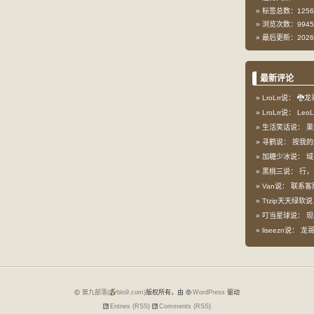
标签总数：1256
浏览次数：9945
最后更新：2026-
最新评论
LroLrr说：
🐉龙
LroLrr说：
Leo
生活笑话说：
果
寻鹤说：
按我的想
加糖少冰说：
域
黑桃三说：
行，
Van说：
联系客
Ttzip天天绿软
叮当星球说：
现
liseezn说：
龙哥，
第九部落(
blo9.com)
版权所有，由
WordPress
驱动
Entries (RSS)
Comments (RSS)