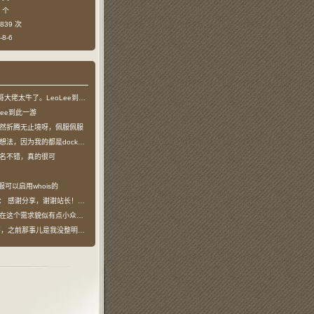
 个
839 次
8-6
哥大佬太牛了。LeoLee到此一游
Lee到此一游
然折腾无止境呀，佩服佩服
法，因为我的都是docker容器…
名不错，真的很可
服可以启用whois的
说：
感谢分享，谢谢站长！！已收藏
在这个需求貌似有点小众，不过工具类我也…
之前那事儿是我没整明白，搞个申请页…