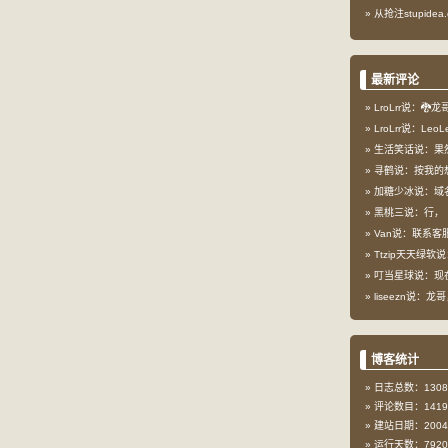
从抢注stupid
最新评论
LroLrr说：🐉
LroLrr说：Le
生活笑话说：果
寻鹤说：按我的想
加糖少冰说：域
黑桃三说：行，
Van说：联系客服
Ttzip天天绿软说
叮当星球说：现在这
liseezn说：龙
博客统计
日志总数：1308
评论数目：1419
建站日期：2004-
运行天数：7920