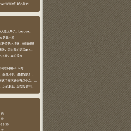
ea.com谈谈抢注域名技巧
龙哥大佬太牛了。LeoLee...
oLee到此一游
然折腾无止境呀，佩服佩服
法，因为我的都是doc...
名不错，真的很可
可以启用whois的
：感谢分享，谢谢站长！！已收藏
个需求貌似有点小众，不过...
哥，之前那事儿是我没整明白，...
 篇
 条
11-30
 天