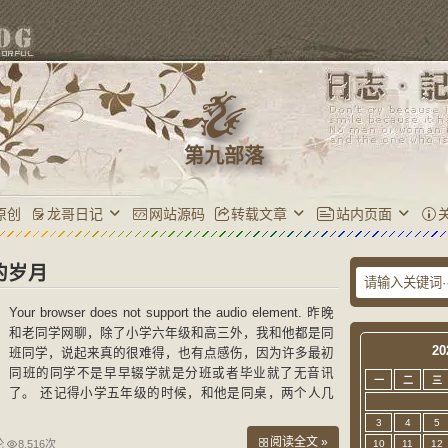
第九部落
原创
龙哥日记
网站源码
转载文章
站内页面
的岁月
Your browser does not support the audio element. 昨晚
和老同学网聊，除了小学六年级和高三外，我和他都是同
20
班同学，说起来真的很难得，也有点感伤，因为许多最初
同班的同学不是早早辍学就是分班或者毕业就了无音讯
一
二
三
了。 还记得小学五年级的时候，和他是同桌，两个人几
乎是每天都在一起，一起读书，一起玩耍，一起去偷摘
3
4
5
阅读全文 »
论
8,516次
10
11
12