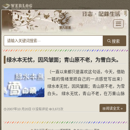
T
o
第九部落
g
g
l
e
n
a
v
i
g
a
绿水本无忧，因风皱面；青山原不老，为雪白头。
t
i
o
（一直以来都只是喜欢这句话，今天，借助
n
一踏的情绪里把自己的一点感觉写出来）
绿水本无忧，因风皱面；青山原不老，为雪
白头。 绿水无忧，青山不老，在万重山脉
之间，或急湍或舒缓的一条绿水绕过。只有
鸟语花香，绿树丛林，偶尔一声划着竹排的
阅读全文 »
2007年10 月20日
没有评论
3,672次
歌声。 青山不老，为雪白头，在远离了喧
嚣的高处，只有飞鸟盘旋和轻云白雾飘渺