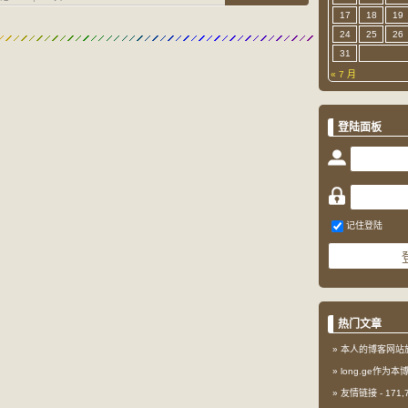
17
18
19
24
25
26
31
« 7 月
登陆面板
记住登陆
热门文章
本人的博客网站
long.ge作为
友情链接
- 171