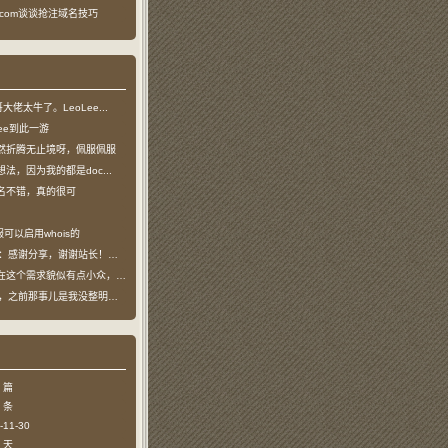
ea.com谈谈抢注域名技巧
龙哥大佬太牛了。LeoLee...
oLee到此一游
然折腾无止境呀，佩服佩服
法，因为我的都是doc...
名不错，真的很可
可以启用whois的
：感谢分享，谢谢站长！！已收藏
个需求貌似有点小众，不过...
哥，之前那事儿是我没整明白，...
 篇
 条
11-30
 天