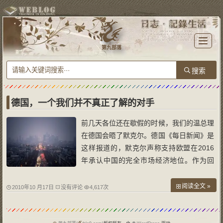
T
o
第九部落
g
g
l
e
n
a
v
i
g
a
德国，一个我们并不真正了解的对手
t
i
o
前几天各位还在歇假的时候，我们的温总理
n
在德国会晤了默克尔。德国《每日新闻》是
这样报道的，默克尔声称支持欧盟在2016
年承认中国的完全市场经济地位。作为回
报，温总理也称中国将会为外国在华企业提
供更加公平的投资和竞争环境。 各位以为
阅读全文 »
2010年10 月17日
没有评论
4,617次
德国人这回讲理了吗？我在新书《我们的日
子为什么这么难》早就说过，德国人不讲理