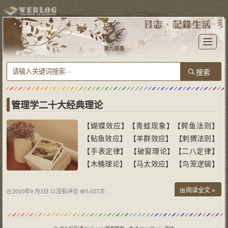
T
o
第九部落
g
g
l
e
n
a
v
i
g
a
管理学二十大经典理论
t
i
o
【蝴蝶效应】【青蛙现象】【鳄鱼法则】
n
【鲇鱼效应】 【羊群效应】 【刺猬法则】
【手表定律】 【破窗理论】【二八定律】
【木桶理论】 【马太效应】 【鸟笼逻辑】
【责任分散效应】【帕金森定律】 【晕轮
效应】【霍桑效应】【习得性无助实验】
阅读全文 »
2010年9 月3日
没有评论
5,027次
【证人的记忆】【罗森塔尔效应】【虚假同
感偏差】 ----------------------------