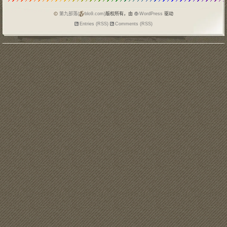
挡；QQ
第九部落(
blo9.com)
版权所有，由
WordPress
驱动
Entries (RSS)
Comments (RSS)