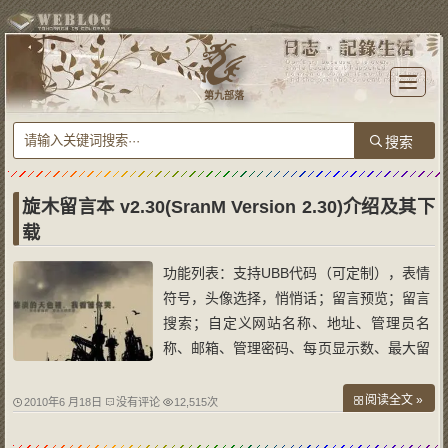
T
o
第九部落
g
g
l
e
n
a
v
i
g
a
旋木留言本 v2.30(SranM Version 2.30)介绍及其下
t
i
载
o
n
功能列表：支持UBB代码（可定制），表情
符号，头像选择，悄悄话；留言预览；留言
搜索；自定义网站名称、地址、管理员名
称、邮箱、管理密码、每页显示数、最大留
言字数等；可锁定留言本；可进行留言审
核；管理员可发布公告，可编辑留言和公
阅读全文 »
2010年6 月18日
没有评论
12,515次
告，可回复/编辑回复、删除留言；访问统
计功能；封锁IP；批量管理功能；广告阻