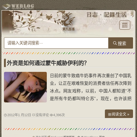
T
o
第九部落
g
g
l
e
n
a
v
i
g
a
外资是如何通过蒙牛威胁伊利的？
t
i
o
日前的蒙牛致癌牛奶事件再次重创了中国乳
n
业，让正在艰难恢复的消费者信任再次降到
冰点。网友戏称，以前，中国人都知道“不
是所有牛奶都叫特仑苏”，现在，也许该把
这句话改成，“只有致癌的牛奶才叫特仑
苏”。可以预见，在将来很长一段时间内，
阅读全文 »
2012年1 月12日
没有评论
4,396次
中国消费者宁可花几倍的高价钱买外国奶，
也不敢再相信国产奶，这对中国的乳制品企
业