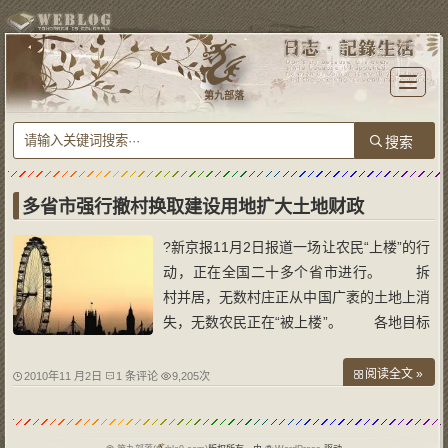
T
o
第九部落
g
g
l
e
n
a
v
i
g
a
多省市强行撤村换取建设用地扩大土地财政
t
i
o
?新京报11月2日报道一场让农民“上楼”的行
n
动，正在全国二十多个省市进行。 拆
村并居，无数村庄正从中国广袤的土地上消
失，无数农民正在“被上楼”。 各地目标
相同：将农民的宅基地复垦，用增加的耕
地，换取城镇建设用地指标。他们共同的政
阅读全文 »
2010年11 月2日
1 条评论
9,205次
策依据是，城乡建设用地增减挂钩。
记者调查发现，这项政策被地方政府利用