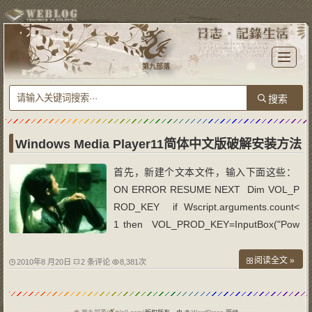
T
o
第九部落
g
g
l
e
n
a
v
i
g
a
Windows Media Player11简体中文版破解安装方法
t
i
o
首先，新建个文本文件，输入下面这些：
n
ON ERROR RESUME NEXT Dim VOL_P
ROD_KEY if Wscript.arguments.count<
1 then VOL_PROD_KEY=InputBox("Pow
ered By www.cnbeta.com"&vbCr&vbCr
&" 本程序将自动替换你当前
阅读全文 »
2010年8 月20日
2 条评论
8,381次