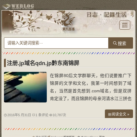
T
o
第九部落
g
g
l
e
n
a
v
i
g
a
注册.jp域名qdn.jp黔东南锦屏
t
i
o
在锦屏80后文学群聊天，他们说要推广下
n
锦屏的文学和文化，我第一时间想到了域
名，当然是首先想到.com域名，但是双拼
肯定没了，而且锦屏的母亲河清水江三拼也
在2011年被注册。于是想到了日本国别域
名.jp锦屏的首字母，gz.jp无法注册，最低
阅读全文 »
2016年5 月31日
1 条评论
10,787次
要三子符以上，于是想到了qdn，因为.jp为
锦屏首字母简写，所以如果前缀是全拼的话
美观