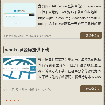
龙哥的RDAP+whois查询网站：rdapis.com
宣传下大佬的RDAP源码下载章鱼猫地址：
https://github.com/reg233/whois-domain-l
ookup 这个RDAP源码一开始不是我最想要
的，想要的那两个不会安装，我只会那种直
接下载下来然后上传到服务器的那种。因为
阅读全文 »
2025年10 月25日
没有评论
2,568次
持有七年多的whois.gd已出售，为何要出售
呢？主要是whois以后将退出舞台，以前那
whois.gd源码提供下载
鉴于多位朋友要求分享源码，虽然之前的版
本有传到群里分享，但是有很多朋友没进
群，所以无法下载。在这里分享的源码为本
人不断优化的最终源码，将保持与本人who
is.gd使用的版本一致。本源码最初为网友
提供，经过本人以及朋友共同优化。若发现
阅读全文 »
2019年9 月11日
7 条评论
12,949次
bug或者域名后缀whois服务器有问题的欢
迎反馈！ 感谢 222.ee 提供初始源码，梁轲