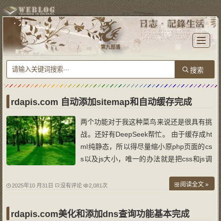
T
o
第九部落
g
g
l
e
n
a
v
i
g
a
rdapis.com 自动添加sitemap和自动缓存完成
t
i
o
两个功能对于我这种菜鸟来说还是很具有挑
n
战。还好有DeepSeek帮忙。 由于缓存成ht
ml纯静态，所以得尽量缩小原php页面的cs
s以及js大小，唯一的办法就是把css和js调
用。由于之前做的dns以及原源码里的价格
查询js里嵌套有php语言，所以不能直接拷
阅读全文 »
2025年10 月31日
没有评论
2,081次
贝到专门的js文件调用。最后用ai完美实
现。 一是增加缓存功能（同时支持手动在
rdapis.com美化和添加dns查询功能基本完成
线