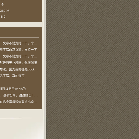
 个
389 次
8-2
：
文章不错支持一下，非常喜欢
章不错非常喜欢，支持一下
：
文章不错支持一下，非常喜欢
然折腾无止境呀，佩服佩服
法，因为我的都是docker容器…
名不错，真的很可
服可以启用whois的
说：
感谢分享，谢谢站长！！已收藏
在这个需求貌似有点小众，不过工具类我也…