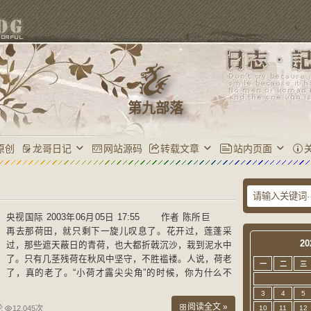
第九部落
原创
龙哥日记
网站源码
转载文章
站内页面
央视国际 2003年06月05日 17:55 作者 陈所巨
再去那荷田，就只剩下一旋儿叹息了。花开过，莲蓬采
20
过，那些遮天蔽日的青荷，也大都折戟沉沙，栽到泥水中
了。只有几茎残荷在秋风中坚守，不胜褴褛。人说，荷老
一
二
三
了，真的老了。“小荷才露尖尖角”的时候，你为什么不
来？“接天莲叶无穷碧，映日荷花别样红”的时候，你
3
4
5
阅读全文 »
论
12,045次
10
11
12