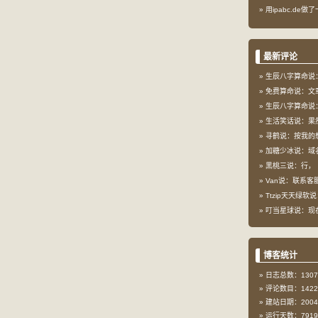
用ipabc.de做
最新评论
生辰八字算命说：
免费算命说：文
生辰八字算命说：
生活笑话说：果
寻鹤说：按我的想
加糖少冰说：域
黑桃三说：行，
Van说：联系客服
Ttzip天天绿软说
叮当星球说：现在这
博客统计
日志总数：1307
评论数目：1422
建站日期：2004-
运行天数：7919