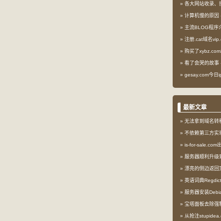
各大网站收录、
计算机慢的原因
主流BLOG程序
注册.cat域名vip.
购买了xybz.co
看了会哭的故事
gesay.com今
最新文章
无法拿到域名转
不依赖第三方实现l
is-for-sale.
服务器顺利升级到My
漂亮的侧边返回
英语词典Regdi
服务器安装Debia
宝塔面板去除强
从抢注stupid