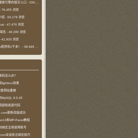
搜索引擎的提交入口
- 104,390 浏览
- 76,455 浏览
介绍
- 63,179 浏览
cat
- 47,476 浏览
m域名
- 46,290 浏览
- 41,933 浏览
日ip居然有2千多！
- 38,949 浏览
移码怎么办？
ightbox效果
com出售网站重做
SQL 8.0.45
顶部和底部代码
ct.com更新改版成功
n13和WP-Panel教程
制绑定宝塔官网账号
ea.com谈谈抢注域名技巧