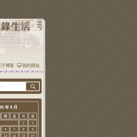
关于博客
我的网站
26 年 8 月
四
五
六
日
1
2
6
7
8
9
13
14
15
16