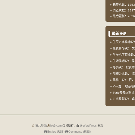
标签总数：1253
浏览次数：9937
最后更新：2026-
最新评论
生辰八字算命说
免费算命说：
文
生辰八字算命说
生活笑话说：
果
寻鹤说：
按我的想
加糖少冰说：
域
黑桃三说：
行，
Van说：
联系客
Ttzip天天绿软
叮当星球说：
现
第九部落(
blo9.com)
版权所有，由
WordPress
驱动
Entries (RSS)
Comments (RSS)