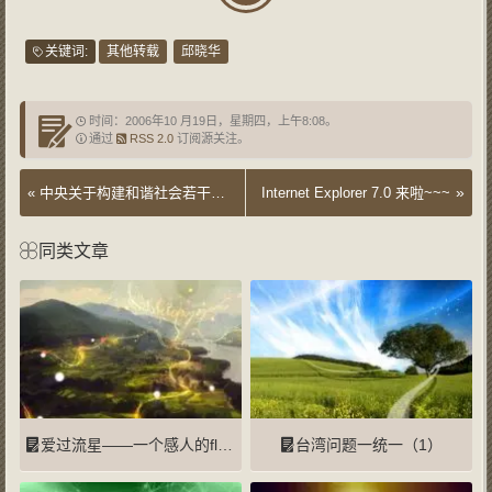
关键词:
其他转载
邱晓华
时间：2006年10 月19日，星期四，上午8:08。
通过
RSS 2.0
订阅源关注。
»
«
中央关于构建和谐社会若干重大问题的决定(全文)
Internet Explorer 7.0 来啦~~~
同类文章
爱过流星——一个感人的flash故事
台湾问题一统一（1）