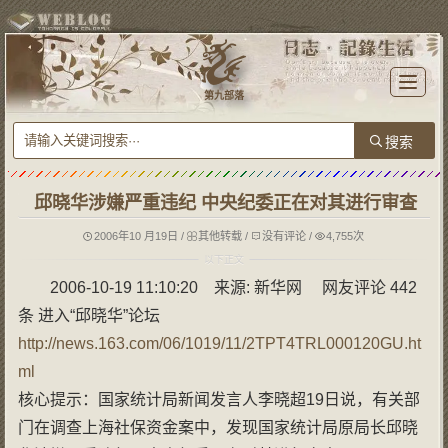
T
o
第九部落
g
g
l
e
n
a
v
i
g
邱晓华涉嫌严重违纪 中央纪委正在对其进行审查
a
t
i
o
2006年10 月19日
/
其他转载
/
没有评论
/
4,755次
n
2006-10-19 11:10:20 来源: 新华网 网友评论 442
条 进入“邱晓华”论坛
http://news.163.com/06/1019/11/2TPT4TRL000120GU.ht
ml
核心提示：国家统计局新闻发言人李晓超19日说，有关部
门在调查上海社保资金案中，发现国家统计局原局长邱晓