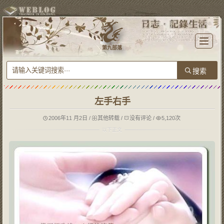
T
o
第九部落
g
g
l
e
n
a
v
i
g
左手右手
a
t
i
o
2006年11 月2日
/
其他转载
/
没有评论
/
5,120次
n