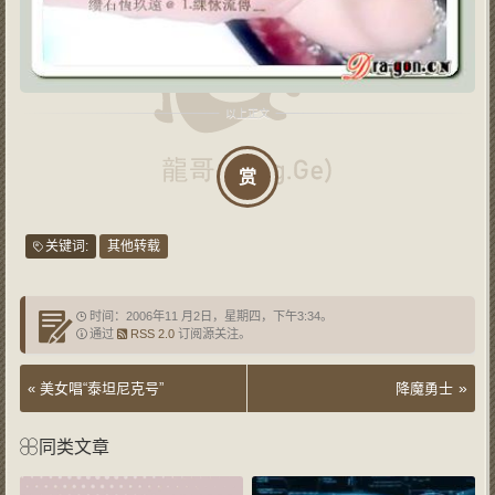
赏
关键词:
其他转载
时间：2006年11 月2日，星期四，下午3:34。
通过
RSS 2.0
订阅源关注。
»
«
美女唱“泰坦尼克号”
降魔勇士
同类文章