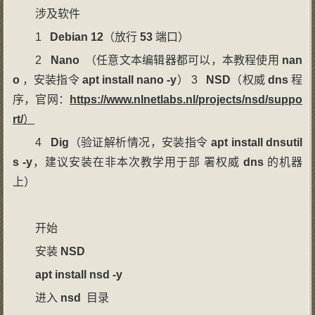
涉及软件
1
Debian
12
（放行
53
端口）
2
Nano
（任意文本编辑器都可以，本教程使用
nan
o
，安装指令
apt
install
nano
-y
） 3
NSD
（权威
dns
程
序，官网：
https
://
www
.
nlnetlabs
.
nl
/
projects
/
nsd
/
suppo
rt
/
）
4
Dig
（验证解析情况，安装指令
apt
install
dnsutil
s
-y
，建议安装在非本次教学用于部 署权威
dns
的机器
上）
开始
安装
NSD
apt
install
nsd
-y
进入
nsd
目录