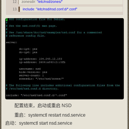
zonesdir:
"/etc/nsd/zones/"
include
:
"/etc/nsd/nsd.conf.d/*.conf"
配置结束，启动或重启 NSD
重启：systemctl restart nsd.service
启动：systemctl start nsd.service