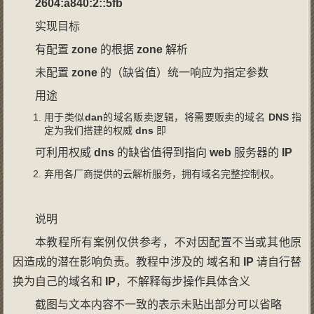
2604:a840:2::5
fb
实现目标
有配置
zone
的根据
zone
解析
未配置
zone
的（缺省值）统一响应为指定参数
用途
用于类似
dan
的域名贩卖逻辑，将需要贩卖的域名
DNS
指
定为我们搭建的权威
dns
即
可利用权威
dns
的缺省值得到指向
web
服务器的
IP
弃用各厂商提供的云解析服务，拥有域名完整控制权。
说明
本教程所有案例仅供参考，不对因配置不当或其他原
因造成的潜在影响负责。教程中涉及的 域名和
IP
请自行替
换为自己的域名和
IP
，不解释每步操作具体含义
截图与文本内容不一致的表示未贴出部分可以省略