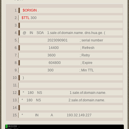
$ORIGIN
.
$TTL
300
@ IN SOA 1.sale.of.domain.name. dns.hua.ge. (
2023090901 ; serial number
14400 ; Refresh
3600 ; Retry
604800 ; Expire
300 ; Min TTL
)
* 180 NS 1.sale.of.domain.name.
* 180 NS 2.sale.of.domain.name.
* IN A 193.32.149.227