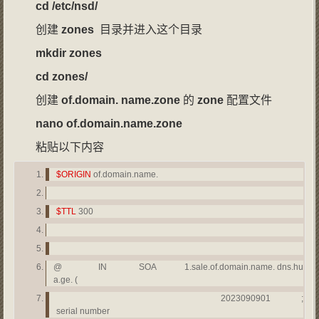
cd /etc/nsd/
创建
zones
目录并进入这个目录
mkdir zones
cd
zones/
创建
of
.
domain
.
name
.
zone
的
zone
配置文件
nano
of
.
domain
.
name
.
zone
粘贴以下内容
$ORIGIN
of.domain.name.
$TTL
300
@ IN SOA 1.sale.of.domain.name. dns.hu
a.ge. (
2023090901 ;
serial number