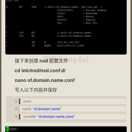
接下来创建
nsd
配置文件
cd /etc/nsd/nsd.conf.
d/
nano
of
.
domain
.
name
.
conf
写入以下内容并保存
zone:
name:
"of.domain.name"
zonefile:
"of.domain.name.zone"