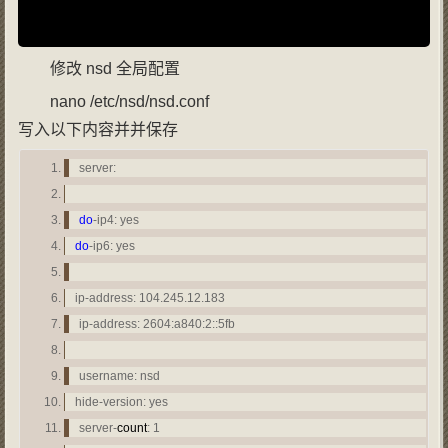
修改 nsd 全局配置
nano /etc/nsd/nsd.conf
写入以下内容并并保存
server:
do
-ip4: yes
do
-ip6: yes
ip-address: 104.245.12.183
ip-address: 2604:a840:2::5fb
username: nsd
hide-version: yes
server-
count
: 1