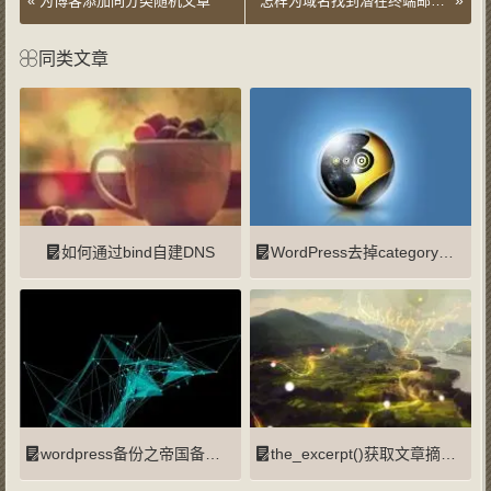
»
«
为博客添加同分类随机文章
怎样为域名找到潜在终端邮箱地址
同类文章
如何通过bind自建DNS
WordPress去掉category的3种方法
wordpress备份之帝国备份王
the_excerpt()获取文章摘要去除p标签方法