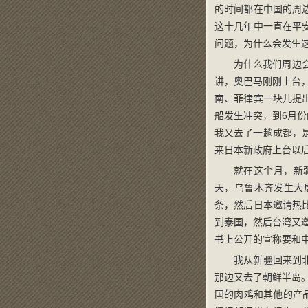
的时间都在中国的周
这十几年中一直在平
问题，为什么会发生
为什么我们周边
讲，奥巴马刚刚上台
南、菲律宾一块儿提
船发生冲突，到6月份
我又去了一趟成都，
来日本新政府上台以
就在这个月，新
天，乌鲁木齐发生大
条，然后日本邀请热
到泰国，然后台湾又
书上公开的宣称要和
我从新疆回来到
那边又去了朝鲜半岛
国的肉鸡和其他的产