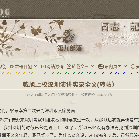
第九部落
原创
龙哥日记
网站源码
转载文章
站内页面
戴旭上校深圳演讲实录全文(转帖）
2011年1 月29日
/
感悟转载
/
没有评论
/
4,887次
友们，很荣幸第二次来到深圳跟大家见面
在国务院军安办来深圳考察创维老板的时候来过一次，从那以后我就再也没
时，我到深圳的时候已经是晚上1：30了，所以已经没有办法再见到深圳
深圳还这么年轻，我已经老了。为什么这么说，从1995年之后，虽然我