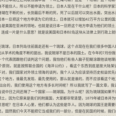
礁不能住人，所以不能申请为领土，日本人现在干什么呢？日本的科学家
珊瑚在不断的长，长到最后不断的死，死了以后就可以突出水面，突出水
日本一旦把这个地方申请为它的领土，日本就可以增加42万平方公里的国
岛是美国在亚洲的领地，也就是说日本一旦把这个地方申请为他们的领土
。连成一片是什么意思？就是说美国和日本B2岛这块从法律上到行政上就
在琉球，日本列岛往前面走还有一个琉球，这个点现在在我们很多中国人
我从学术的角度不断的提出，我说琉球不是日本的国土。在今年的7月份我
一个代表团跟他们谈判这个问题，我怕他们有些人脑子犯糊涂跟他谈地理
个原则，就是按照联合国的《海洋公约》，看这个东西到底是按大陆架
不对，我们国家对外领土领海的谈判，我个人认为应该坚持历史权益优先
这个地方，谁最先发现、最先使用的，那么就是谁的，而不应该看这个地
年才出台的，我们使用这个地方有多长时间呢？所以我就写了一篇文章，我
我说中日之间还隔了一个国家——琉球国。为什么呢？因为琉球国如果不
领土，因为它原来是我们的附属国，大家都非常清楚，1879年被日本并
意思呢？在日本人心里，他们都认为这些是华人。因为琉球的国王是需要
思。固然我们今天不能把它当成我们的一部分，但是在民国的时候，我们