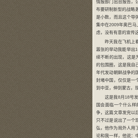
情报部门出台报告，
布要研制新型的战略
是小数，而且这个导
集中在2009年奥
虑，没有有意的宣传
昨天我在飞机上
嚣张的举动我能举出
续不断的出现，这是
的包围圈，这是我自
年代发动朝鲜战争的
封堵中国，仅仅是一
到中亚，伸到蒙古，
这是我8月18
国会面临一个什么样
争，这篇文章发完以
只不过是说出了一个
弘，他作为局外人用
论和我一样，他说：