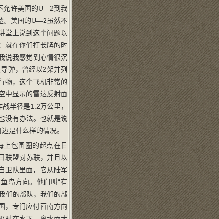
允许美国的U—2到我
楚。美国的U—2虽然不
讲堂上说到这个问题以
：就在你们打长牌的时
我说我感觉到心情很沉
核导弹，曾经以2架并列
行物，这个飞机非常的
空中显示的雷达反射面
战半径是1.2万公里，
机也没有办法。也就是说
周边是什么样的情况。
海上包围圈的起点在日
美日联盟对苏联，并且以
自卫队里面，它从陆军
鱼岛方向。他们叫“有
我们的部队，我们的部
国，专门应付西南方向
平时在水下，离水面大