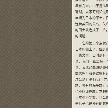
概有几米。由于是岛
珊瑚，大家可能知道
申请为日本的领土。
连着美国的关岛，关
的国土就连成了一片
的问题。
它的第二个点就
日本的领土了，但是
一篇文章，当时是有
谈，我们一直坚持一
谈。我说这些原则都
益优先？就是谁拥有
洋公约》是1982
端，哪有领海争端？
也不应该算成日本的
日本称为华族，什么
是儿子也是外孙的意