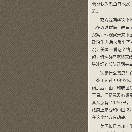
他也认为钓鱼岛也属
近。
双方就围绕这个
己在琉球群岛上驻军
观察，他观察未来中
政治生态后来发生了
况，美国一看这个情
的，琉球群岛就移交
驻冲绳的部队迁到关岛
这是什么意思？
上处于面对面的状态
绳之后，由于和我国
容易。但是我没有想
离东京有2112公
政府上来要和中国搞
在这个地方有动静。
美国和日本加上