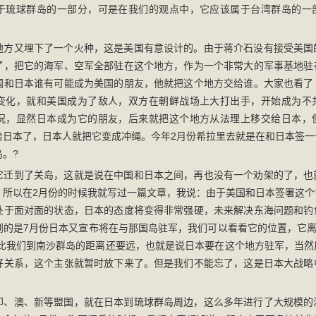
于琉球群岛的一部分，可是在我们的观点中，它应该属于台湾群岛的一
地方又埋下了一个火种，这是美国有意设计的。由于蒋介石没有接受美国
了，把它的海军、空军全部驻在这个地方，作为一个非常大的军事基地驻
国和日本谁有可能成为美国的朋友，他就把这个地方交给谁。大家也看了
变化，就和美国成为了敌人，双方在朝鲜战场上大打出手，开始成为不
况，显然日本成为它的朋友，后来就把这个地方从法理上移交给日本，
给日本了，日本人就把它变成冲绳。今年2月份希拉里去就是在和日本签一
。?
它迁到了关岛，这就是说在中国和日本之间，再也没有一个劝架的了，也
。所以在2月份的时候我就写过一篇文章，我说：由于美国和日本签署这个
处于面对面的状态，日本的态度将变得非常强硬，未来解决东海问题和钓
到的是7月份日本又宣布将在与那国岛驻军，我们可以看看它的位置，它离
里，比我们到南沙群岛的距离还要远，也就是说日本要在这个地方驻军，当
好关系，这个主张就暂时放下来了。但是我们不能忘了，这是日本大战略
印、澳、新等盟国，就在日本到琉球群岛周边，这么多年进行了大规模的