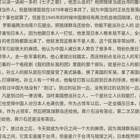
可以读一读闻一多的《七子之歌》，他怎么说的？他把琉球当成台湾的腹
球当外人。但是琉球国就在1879年被日本并了，因为中国当时正处在衰
这个事也就算了。但是在1945年的时候中国曾经有两次机会收回琉球，
后，罗斯福两次向蒋介石提出，把琉球群岛还给你，你能不能派孙立人的 
常害怕日本人，因为他跟日本人一打仗，他发现日本人根本就不是人，全
有的老百姓都跳出来了，他就发现这根本不是人类，这个民族非常凶悍，
领军引起很大的麻烦。他认为中国人被日本人欺负了很多年，特别仇恨日
领导人，去一些军事机构，他心里就比较踏实，而且特别点名孙立人的军
们看的一个电视剧《我的团长我的团》里面的那个部队，就是孙立人的部
队，孙立人的部队就在印度接受了美式装备，换了美国的军装，拿了美国
人打得够呛。孙立人有一个特点，他每仗打胜以后抓到日本的俘虏，他审
你到过中国大陆没有？“到过”。到过的站到一边，没有到过的站到另一边
，凡是到过的一律活埋。当时美国想派孙立人，一个是孙立人比较能打，
们也觉得中国人对日本人充满仇恨，作为占领军以后，一定会镇压日本，
本来，作为占领军，然后把琉球群岛还给他。蒋介石没有答应，第二次又提
还给他，蒋介石还是没有答应。
去了，放过去之后，今天就成为中日之间一个大的麻烦，因为琉球群岛前
湾岛之间，它其实是属于台湾，但是是介于台湾与琉球之间，日本既然把