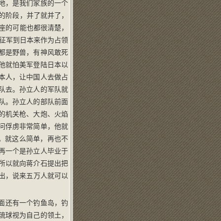
地，是我们家族的一个
落的阶段，并了就并了，
在座的可能也都很清楚，
远征军到日本来作为占领
都是野兽，有神风敢死
他就怕美军登陆日本以
本人，让中国人去做占
队去。孙立人的军队就
队。孙立人的部队前面
的机关枪、大炮、火焰
问俘虏非常简单，他就
。就这么简单，再也不
再一个是孙立人毕业于
所以就向蒋介石提出把
出，说来五万人就可以
面还有一个钓鱼岛，钓
琉球视为自己的领土，