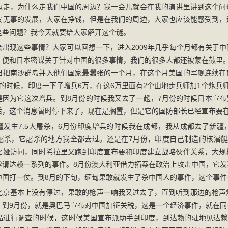
边走，为什么走我们中国的周边？我一会儿就会在我的演讲里讲到这个问
安无事的发展，大家在挣钱，但是在我们的周边，大家也应该能感受到，
这些问题？我今天就要给大家解开这个谜。
会出现这些事情？大家可以回想一下，进入2009年几乎每个月都有关于
，便和日本密谋关于针对中国的很多事情，我们的很多人都还被蒙在鼓里。
出把南沙群岛并入他们国家最嚣张的一个月，在这个月美国的军舰连续在
的时候，印度一下子增兵6万，在这6万里面有2个山地步兵师加1个炮兵
是因为它这次增兵。到8月份的时候我又去了一趟，7月份的时候日本宣布
后，这个消息暂时停下来了，现在是搁置，但是它的国防部长已经宣布要
疆发生7.5大屠杀，6月份印度增兵的时候我在成都，我从成都去了新疆
屠杀，它屠杀的地方我全都去过。还是在7月份，印度自己制造的核潜艇
比娅访问，同时希拉里又跑到印度宣布要和印度建立战略伙伴关系，大规
邀请达赖一系列的事件。8月份澳大利亚借力拓案在政治上攻击中国，它发
中国打一仗。到8月的下旬，缅甸果敢就发生了杀中国人的事件，这个事件
北京基本上没有停过，果敢的枪声一响我又过去了，直到听到那边的枪声
。到9月份，就是奥巴马宣布对中国加征关税，这是一个经济事件，就在同
品进行调查的时候，这时候美国宣布派助手到印度，到达赖的驻地见达赖。