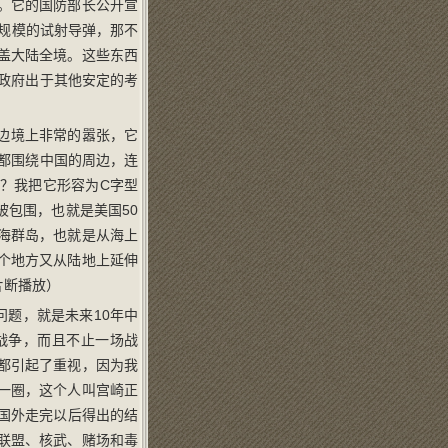
。它的国防部长公开宣
大规模的试射导弹，那不
盖大陆全境。这些东西
的政府出于其他安定的考
边境上非常的嚣张，它
情都围绕中国的周边，连
？我把它形容为C字型
包围，也就是美国50
海群岛，也就是从海上
个地方又从陆地上延伸
片断播放）
问题，就是未来10年中
战争，而且不止一场战
都引起了重视，因为我
一圈，这个人叫宫崎正
国外走完以后得出的结
联盟、核武、赌场和毒