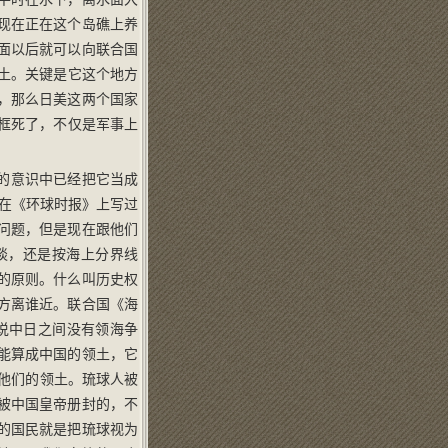
现在正在这个岛礁上养
面以后就可以向联合国
土。关键是它这个地方
，那么日美这两个国家
框死了，不仅是军事上
的意识中已经把它当成
在《环球时报》上写过
问题，但是现在跟他们
谈，还是按海上分界线
的原则。什么叫历史权
方离谁近。联合国《海
说中日之间没有领海争
能算成中国的领土，它
为他们的领土。琉球人被
被中国皇帝册封的，不
的国民就是把琉球视为