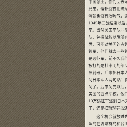
中国领土。你们回去
兄弟，谁都没有把琉
清朝也没有敢吭气，
1945年二战结束以
军。当然美国军队非
队，包括战败以后所
后，可能对美国的占
领军，他们就去一些
是远征军，前不久我
被打的是杜聿明的部
喷射器，后来把日本
问日本军人两句话：
问了。后来问完以后
美国的西点军校。他
10万远征军派到日
了，还是把琉球群岛
这个机会就放过
鱼岛在琉球群岛和台