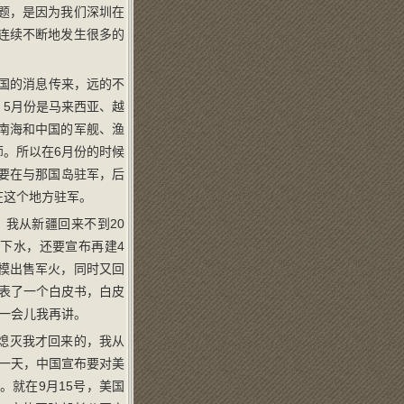
题，是因为我们深圳在
连续不断地发生很多的
中国的消息传来，远的不
5月份是马来西亚、越
南海和中国的军舰、渔
师。所以在6月份的时候
要在与那国岛驻军，后
在这个地方驻军。
，我从新疆回来不到20
下水，还要宣布再建4
模出售军火，同时又回
表了一个白皮书，白皮
一会儿我再讲。
熄灭我才回来的，我从
一天，中国宣布要对美
就在9月15号，美国