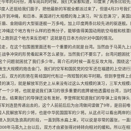
在今年的4月份，海军阅兵的时候，我们大家都知道，印度来了两条比较先
度人还挺给我们面子，把他最新的军舰全都派过来了，但是4月23号我们
岛开到冲绳，和日本、美国进行大规模的海上演习，叫“反恐演习”，美国
斯盾、金刚级的大型驱逐舰一万多吨，加上印度两条比较先进的驱逐舰。
在冲绳这个地方有什么样的恐怖分子，能够值得美国动用航空母舰和核潜
洋上跑到这个地方来反恐呢？这就是在日本方向针对中国的情况。
前走，在这个包围圈里面还有一个重要的点就是台湾。当然由于马英九上
在战争冲突的形势看起来不怎么紧张，当然我们不要忘了，台湾问题困扰
这个问题就困扰了我们多少年。蒋介石的时候一直在反攻大陆，围绕这
年还发生大规模的炮击金门，我们的空军和国民党的空军还在福建的上空进
之后，双方的形势在蒋经国时代有过一阵短暂的和平时期。但到李登辉上台
模的演习，就是解放军历史上从来没有过这么大规模的演习，三军大规模
了一个少将，也就是说我们演习的很多重要的底牌被他透露给台湾，当时
过去。结果我们的导弹还没有发射，李登辉就知道我们的导弹上没有弹头
将军刘连昆传递出去的，这个人前前后后为台湾做间谍做了9年，是目前唯
国人民解放军的少将，也是中华民国国军的少将。从这点可以看出两岸的
岸就进入到风急浪高的阶段，一直到陈水扁上来，可以说是非常的嚣张，一
2008年马英九上台以后，双方才由紧张得对峙转向相对的缓和。所以在