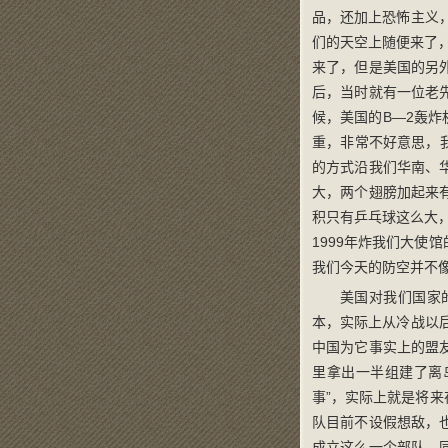
品，还加上恐怖主义
们的天空上随便来了
来了，但是美国的另
后，当时就有一位老
候，美国的B—2轰
重，非常不好意思，
的方式沿我们华南、
大，两个翅膀加起来
积只有乒乓球这么大
1999年炸我们大
我们今天的防空并不
美国对我们国家
本，实际上从冷战以
中国为它事实上的盟
里拿出一半组建了离
事”，实际上就是将
队目前不设假想敌，
成立这么一个部队。