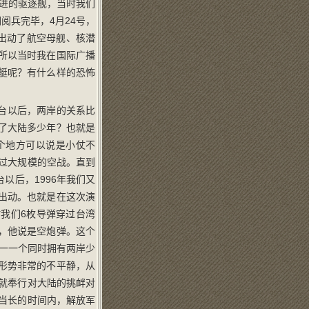
进的驱逐舰，当时我们
阅兵完毕，4月24号，
出动了航空母舰、核潜
所以当时我在国际广播
艇呢？有什么样的恐怖
台以后，两岸的关系比
了大陆多少年？也就是
个地方可以说是小仗不
行过大规模的空战。直到
以后，1996年我们又
出动。也就是在这次演
我们6枚导弹穿过台湾
，他说是空炮弹。这个
一一个同时拥有两岸少
形势非常的不平静，从
直就奉行对大陆的挑衅对
相当长的时间内，解放军