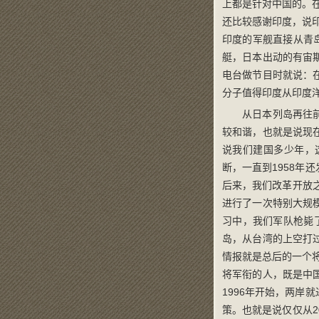
上都是针对中国的。
还比较感谢印度，说印
印度的军舰直接从青
艇，日本出动的有宙
电台做节目时就说：
分子值得印度从印度
从日本列岛再往
较和谐，也就是说现
说我们建国多少年，
断，一直到1958
后来，我们改革开放
进行了一次特别大规
习中，我们军队枪毙
岛，从台湾的上空打
情报就是总后的一个
将军衔的人，既是中
1996年开始，两
策。也就是说仅仅从