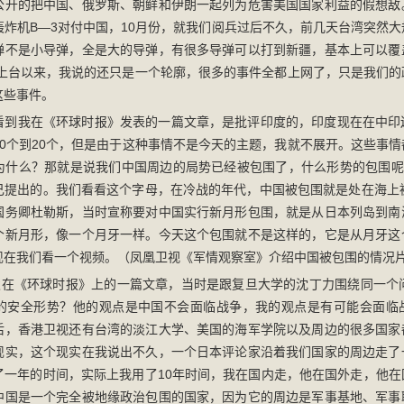
公开的把中国、俄罗斯、朝鲜和伊朗一起列为危害美国国家利益的假想敌
轰炸机B—3对付中国，10月份，就我们阅兵过后不久，前几天台湾突然
弹不是小导弹，全是大的导弹，有很多导弹可以打到新疆，基本上可以覆
巴马上台以来，我说的还只是一个轮廓，很多的事件全都上网了，只是我们
这些事件。
看到我在《环球时报》发表的一篇文章，是批评印度的，印度现在在中印
10个到20个，但是由于这种事情不是今天的主题，我就不展开。这些事
为什么？那就是说我们中国周边的局势已经被包围了，什么形势的包围呢
己提出的。我们看看这个字母，在冷战的年代，中国被包围就是处在海上被
国务卿杜勒斯，当时宣称要对中国实行新月形包围，就是从日本列岛到南
个新月形，像一个月牙一样。今天这个包围就不是这样的，它是从月牙这
现在我们看一个视频。（凤凰卫视《军情观察室》介绍中国被包围的情况
号发在《环球时报》上的一篇文章，当时是跟复旦大学的沈丁力围绕同一个
的安全形势？他的观点是中国不会面临战争，我的观点是有可能会面临
后，香港卫视还有台湾的淡江大学、美国的海军学院以及周边的很多国家
现实，这个现实在我说出不久，一个日本评论家沿着我们国家的周边走了
了一年的时间，实际上我用了10年时间，我在国内走，他在国外走，他在
中国是一个完全被地缘政治包围的国家，因为它的周边是军事基地、军事