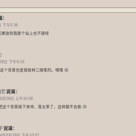
道：
日 下午5:36
如果放到我那个站上也不错呀
：
28日 下午6:33
这个背景也是我偷林三随笔的。嘿嘿 😛
陶艺
说道：
6月29日 上午10:08
把这个背景搞下来呀，我太笨了，这样都不会偷 😥
子
说道：
14年6月29日 下午10:07