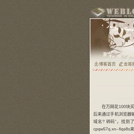
博客首页
龙哥
在万网花100块
后来通过手机浏览器输入龙
域名? 转码”，找到了一
cpqw57q.xn-