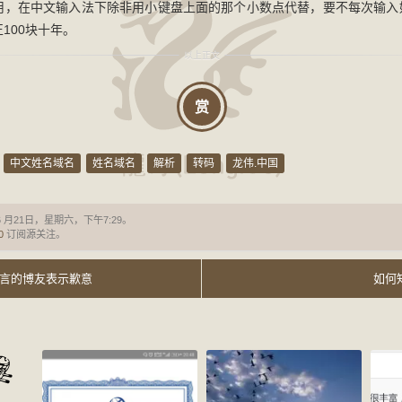
用，在中文输入法下除非用小键盘上面的那个小数点代替，要不每次输入
100块十年。
赏
中文姓名域名
姓名域名
解析
转码
龙伟.中国
6 月21日，星期六，下午7:29。
0
订阅源关注。
言的博友表示歉意
如何