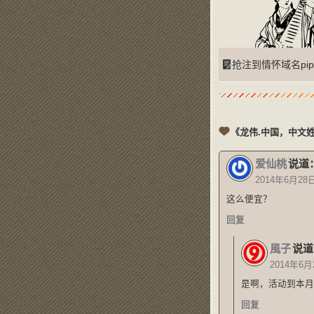
抢注到情怀域名pipayu.com
《龙伟.中国，中文
爱仙桃
说道
2014年6月28
这么便宜？
回复
風子
说道
2014年6月
是啊，活动到本月
回复