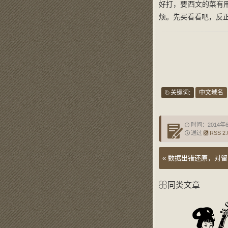
好打，要西文的菜有
烦。先买看看吧，反正
关键词:
中文域名
时间：2014年
通过
RSS 2.
«
数据出错还原，对留
同类文章