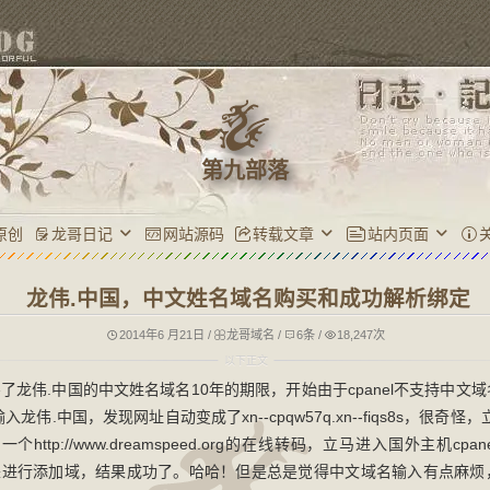
第九部落
原创
龙哥日记
网站源码
转载文章
站内页面
龙伟.中国，中文姓名域名购买和成功解析绑定
2014年6 月21日
/
龙哥域名
/
6条
/
18,247次
买了龙伟.中国的中文姓名域名10年的期限，开始由于cpanel不支持中文
伟.中国，发现网址自动变成了xn--cpqw57q.xn--fiqs8s，很奇
个http://www.dreamspeed.org的在线转码，立马进入国外主机cpa
-fiqs8s来进行添加域，结果成功了。哈哈！但是总是觉得中文域名输入有点