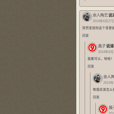
余人陶艺
说
2014年6月27
突然发现你这个背景
回复
風子
说道
2014年6月
我看可以，哈哈！
回复
余人
2014年
唉我应该怎么
回复
風
20