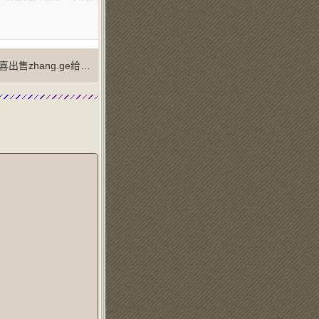
售zhang.ge给张戈（zhangge.net）