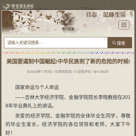
T
o
第九部落
g
g
l
e
n
a
v
i
g
美国要遏制中国崛起!中华民族到了新的危险的时候!
a
t
i
o
2018年7 月3日
/
世间百态
/
没有评论
/
4,450次
n
国家命运与个人命运
——吉林大学经济学院、金融学院院长李晓教授在201
8年毕业典礼上的讲话。
亲爱的经济学院、金融学院的全体毕业生同学，尊敬
的毕业生家长，经济学院的各位领导和老师，大家下午
好！