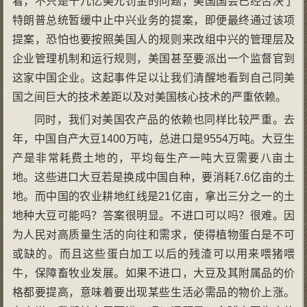
看，不只是十几亿美元罚金的问题，美国国会已经否决了
特朗普总统暂缓中止中兴业务的提案，即便最终通过该项
提案，恐怕也要按照美国人的规则来改组中兴的管理层及
企业管理机制和运行规则，美国甚至要派出一个监督官到
这家中国企业。这起事件足以让我们清醒地看到自己同美
国之间巨大的技术差距以及对美国核心技术的严重依赖。
同时，我们对美国农产品的依赖也同样比较严重。去
年，中国自产大豆1400万吨，总进口是9554万吨。大豆生
产是非常耗费土地的，平均每生产一吨大豆需要八亩土
地。这些进口大豆若是换成中国自种，要消耗7.6亿亩的土
地。而中国的农业耕地红线是21亿亩，拿出三分之一的土
地种大豆可能吗？答案很明显。不进口可以吗？很难。因
为人民对高质量生活的向往和需求，使得植物蛋白是不可
或缺的。而且这些蛋白加工以后的残渣可以用来喂猪喂
牛，保障畜牧业发展。如果不进口，大豆及其附属品的价
格都要提高，意味着要出现某些生活必需品的物价上涨。