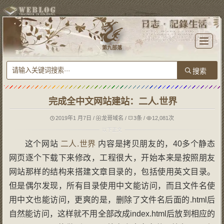
T
o
第九部落
g
g
l
e
n
a
v
i
g
完成全中文网站建站：二人.世界
a
t
i
o
2019年1 月7日
/
龙哥域名
/
3条
/
12,081次
n
这个网站
二人.世界
内容是拷贝朋友的，40多个静态
网页逐个下载下来修改，工程很大，开始本来是按照朋友
网站那样的结构来搭建文章目录的，包括使用英文目录。
但是偶尔发现，所有目录使用中文能访问，而且文件名使
用中文也能访问，更爽的是，删除了文件名后面的.html后
自然能访问，这样就不用全部改成index.html后放到相应的