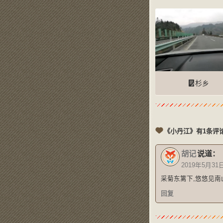
杉乡
《小丹江》有1条评
胡记
说道：
2019年5月31
采菊东篱下,悠悠见南
回复