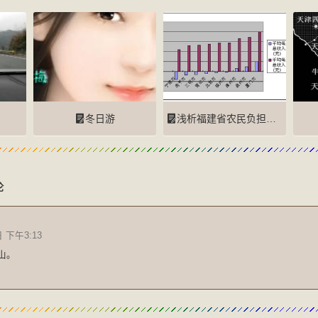
冬日游
浅析福建省农民负担状况
论
日 下午3:13
山。