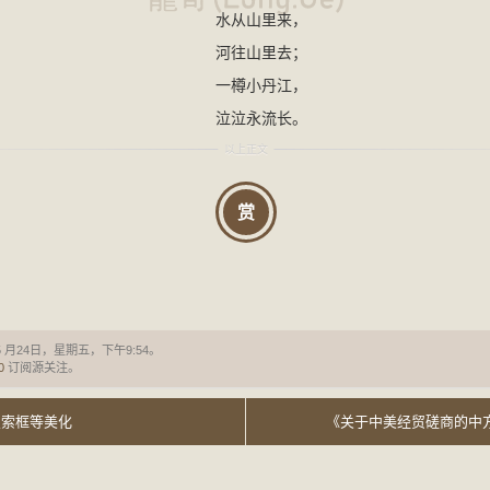
水从山里来，
河往山里去；
一樽小丹江，
泣泣永流长。
赏
5 月24日，星期五，下午9:54。
0
订阅源关注。
搜索框等美化
《关于中美经贸磋商的中方