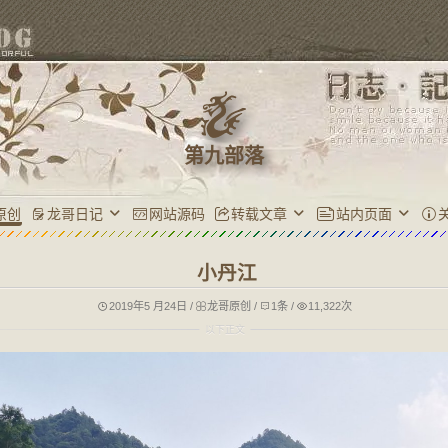
第九部落
原创
龙哥日记
网站源码
转载文章
站内页面
小丹江
2019年5 月24日
/
龙哥原创
/
1条
/
11,322次