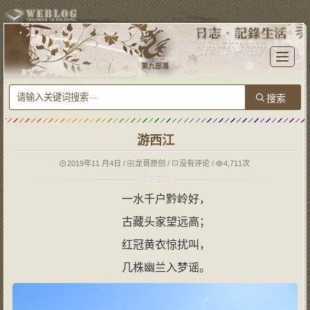
T
o
第九部落
g
g
l
e
n
a
v
i
g
游西江
a
t
i
o
2019年11 月4日
/
龙哥原创
/
没有评论
/
4,711次
n
一水千户黔岭好，
古藏头家望远高；
红冠黄衣惊扰叫，
几株幽兰入梦谣。