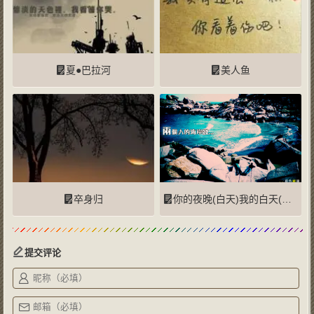
夏●巴拉河
美人鱼
卒身归
你的夜晚(白天)我的白天(夜晚)
提交评论