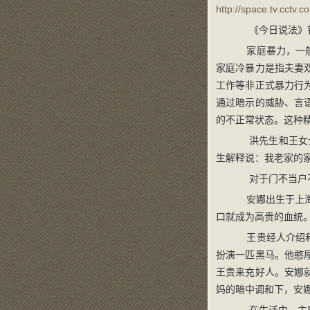
http://space.tv.cct
《今日说法》针
家庭暴力，一般
家庭冷暴力是指夫妻
工作等非正式暴力行
通过暗示的威胁、言
的不正常状态。这种
洪先生和王女士为
生解释说：我老家的
对于门不当户不
安娜出生于上海
口就成为高贵的血统
王贵经人介绍和
扮演一匹黑马。他憨
王贵来充好人。安娜
妈的暗中调和下，安