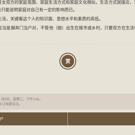
男女双方的家庭氛围、家庭生活方式和家庭文化相似，生活方式就接近，
些只能说明家庭对自己有一定的影响而已。
活，关键看这个人的知识面、思想水平和素质的高低。
当是摒弃门当户对，不管他（她）出生在城市或乡村，只要双方在生活
赏
9 月8日，星期二，下午2:55。
0
订阅源关注。
户