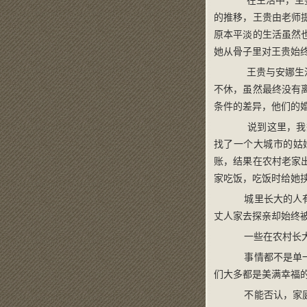
在生活中，主要
的推移，王贵由老师
原本平淡的生活虽然
她从骨子里对王贵始
王贵与安娜生活
不休，虽然最终没有
条件的差异，他们的
说到这里，我想
找了一个大城市的姑
账，结果在农村老家
家吃饭，吃饭时给她
城里长大的人有
丈人家去探亲却始终
一些在农村长大
事情都不是单一
们大多都是美满幸福
不能否认，家庭