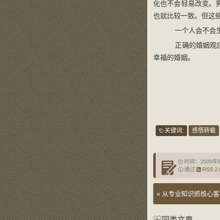
化也不会轻易改变。
也就比较一致。但这
一个人会不会生
正确的婚姻观应
幸福的婚姻。
关键词:
感悟转载
时间：2009年
通过
RSS 2.
«
从专业知识抓核心客
同类文章