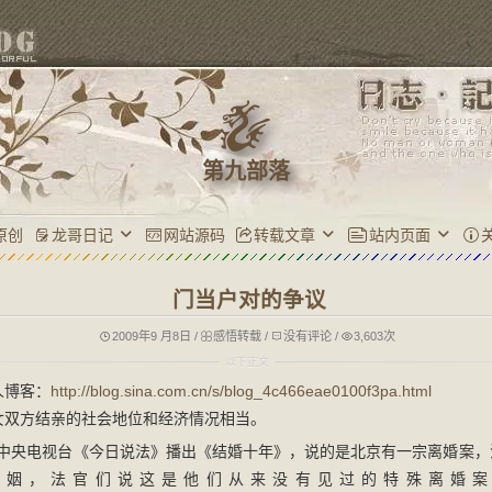
第九部落
原创
龙哥日记
网站源码
转载文章
站内页面
门当户对的争议
2009年9 月8日
/
感悟转载
/
没有评论
/
3,603次
人博客：
http://blog.sina.com.cn/s/blog_4c466eae0100f3pa.html
女双方结亲的社会地位和经济情况相当。
日，中央电视台《今日说法》播出《结婚十年》，说的是北京有一宗离婚案
婚姻，法官们说这是他们从来没有见过的特殊离婚案