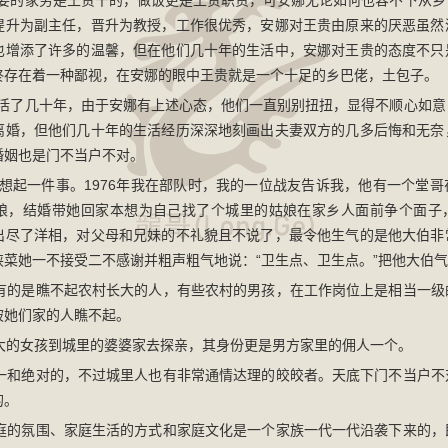
的家务是王贵干的，做饭更是王贵职责，可安娜无论如何也容不下从乡
提升为副主任，晋升为教授，工作很优秀，安娜对王贵由原来的厌恶虽然
也增添了许多的温馨，但在他们几十年的生活中，安娜对王贵的态度不只
终存在着一种鄙视，在安娜的眼中王贵就是一个十足的乡巴佬，土包子。
了几十年，由于安娜有上述心态，他们一直别别扭扭，显得不顺心如意
离婚，但他们几十年的生活经历深深地刻画出夫妻双方的几多后悔和无奈
婚姻也是门不当户不对。
起一件事。1976年我在部队时，我的一位战友告诉我，他有一个堂哥
娘，结婚带她回家本想为自己找了个城里的姑娘在家乡人面前争个面子
出尽了洋相，对父母和兄妹的不礼貌且不说了，最令他生气的是他大伯非
挟菜她一不接受二不感谢并粗声粗气地说：“卫生点、卫生点。”把他大伯
的是瞧不起农村长大的人，有些农村的男孩，在工作岗位上是相当一级
被她们家的人瞧不起。
的女孩到城里的婆婆家去探亲，其身份更是男方家里的佣人一个。
和绝对的，不过城里人也有非常通情达理的皎皎者。天底下门不当户不
的。
的氛围、家庭生活的方式和家庭文化是一个家族一代一代沿袭下来的，