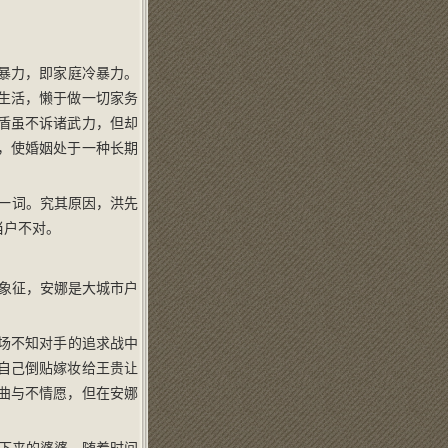
暴力，即家庭冷暴力。
生活，懒于做一切家务
盾虽不诉诸武力，但却
，使婚姻处于一种长期
执一词。究其原因，洪先
当户不对。
象征，安娜是大城市户
。
场不知对手的追求战中
自己倒贴嫁妆给王贵让
曲与不情愿，但在安娜