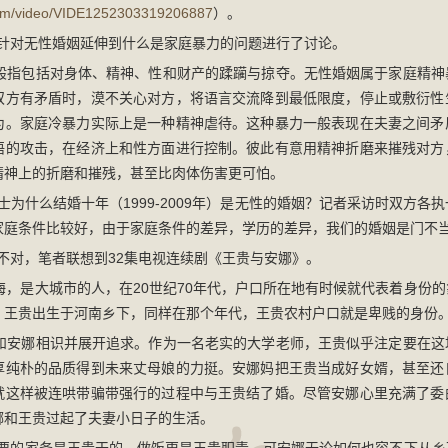
v.com/video/VIDE1252303319206887
）。
对无性婚姻延伸到什么是家庭暴力的问题进行了讨论。
指包括对身体、精神、性和财产的蹂躏与掠夺。无性婚姻属于家庭精神
双方有矛盾时，漠不关心对方，将语言交流降到最低限度，停止或敷衍性
为。家庭冷暴力实际上是一种精神虐待。这种暴力一般表现在夫妻之间矛
语的攻击，在经济上和性方面进行控制。彼此有意用精神折磨来摧残对方
精神上的折磨和摧残，甚至比肉体伤害更可怕。
什么结婚十年（1999-2009年）是无性的婚姻？记者采访时双方各
家庭条件比较好，由于家庭条件的差异，学历的差异，我们的婚姻是门不
对，笔者联想到32集电视连续剧《王贵与安娜》。
，是大城市的人，在20世纪70年代，户口所在地有时候就代表着身份的
。王贵出生于河南乡下，同样在那个年代，王贵农村户口就是卑贱的身份
安娜相识并展开追求。作为一名老实的大学老师，王贵似乎注定要在这
厚纯朴的品质得到未来丈母娘的力挺。安娜妈把王贵当成好女婿，甚至还
就这样被连哄带骗带强行的过程中与王贵结了婚。尽管安娜心里充满了委
娜和王贵过起了夫妻小日子的生活。