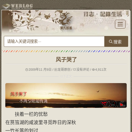
T
o
第九部落
g
g
l
e
n
a
v
i
g
风子哭了
a
t
i
o
2009年11 月9日
/
龙哥原创
/
没有评论
/
4,911次
n
扶着一栏的忧愁
在筼筜湖的咸波里寻觅昨日的深秋
一竹长篙的划过