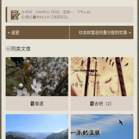
时间：2009年11 月9日，星期一，下午1:48。
通过
RSS 2.0
订阅源关注。
»
«
遥望
社会财富逆向重分配的忧患
同类文章
春遇
去吧（2）